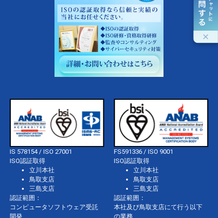
IS 578154 / ISO 27001
FS591336 / ISO 9001
ISO認証取得
ISO認証取得
立川本社
立川本社
鳥取支店
鳥取支店
三島支店
三島支店
認証範囲：
認証範囲：
コンピュータソフトウェア受託
本社及び鳥取支店にて行う以下
開発
の業務