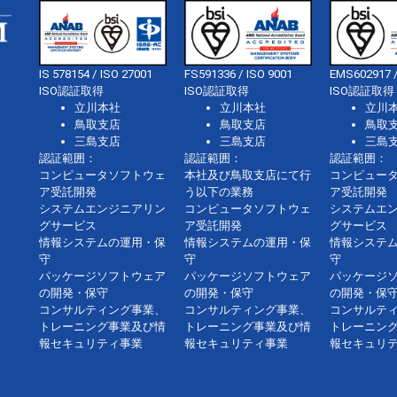
IS 578154 / ISO 27001
FS591336 / ISO 9001
EMS602917 /
ISO認証取得
ISO認証取得
ISO認証取得
立川本社
立川本社
立川
鳥取支店
鳥取支店
鳥取
三島支店
三島支店
三島
認証範囲：
認証範囲：
認証範囲：
コンピュータソフトウェ
本社及び鳥取支店にて行
コンピュー
ア受託開発
う以下の業務
ア受託開発
システムエンジニアリン
コンピュータソフトウェ
システムエ
グサービス
ア受託開発
グサービス
情報システムの運用・保
情報システムの運用・保
情報システ
守
守
守
パッケージソフトウェア
パッケージソフトウェア
パッケージ
の開発・保守
の開発・保守
の開発・保
コンサルティング事業、
コンサルティング事業、
コンサルテ
トレーニング事業及び情
トレーニング事業及び情
トレーニン
報セキュリティ事業
報セキュリティ事業
報セキュリ