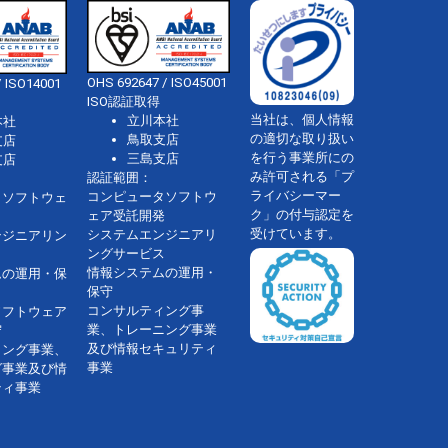
OHS 692647 / ISO45001
 ISO14001
ISO認証取得
当社は、個人情報
立川本社
本社
の適切な取り扱い
鳥取支店
支店
を行う事業所にの
三島支店
支店
み許可される「プ
認証範囲：
ライバシーマー
コンピュータソフトウ
タソフトウェ
ク」の付与認定を
ェア受託開発
受けています。
システムエンジニアリ
ンジニアリン
ングサービス
情報システムの運用・
ムの運用・保
保守
コンサルティング事
ソフトウェア
業、トレーニング事業
守
及び情報セキュリティ
ィング事業、
事業
グ事業及び情
ティ事業