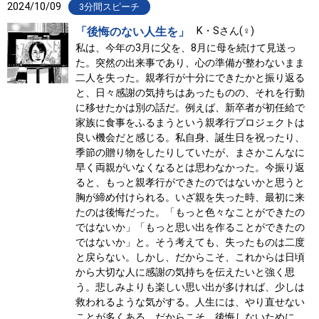
2024/10/09
3分間スピーチ
「後悔のない人生を」
K・Sさん(♀)
私は、今年の3月に父を、8月に母を続けて見送っ
た。突然の出来事であり、心の準備が整わないまま
二人を失った。親孝行が十分にできたかと振り返る
と、日々感謝の気持ちはあったものの、それを行動
に移せたかは別の話だ。例えば、新卒者が初任給で
家族に食事をふるまうという親孝行プロジェクトは
良い機会だと感じる。私自身、誕生日を祝ったり、
季節の贈り物をしたりしていたが、まさかこんなに
早く両親がいなくなるとは思わなかった。今振り返
ると、もっと親孝行ができたのではないかと思うと
胸が締め付けられる。いざ親を失った時、最初に来
たのは後悔だった。「もっと色々なことができたの
ではないか」「もっと思い出を作ることができたの
ではないか」と。そう考えても、失ったものは二度
と戻らない。しかし、だからこそ、これからは日頃
から大切な人に感謝の気持ちを伝えたいと強く思
う。悲しみよりも楽しい思い出が多ければ、少しは
救われるような気がする。人生には、やり直せない
ことが多くある。だからこそ、後悔しないために、