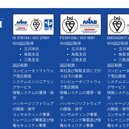
IS 578154 / ISO 27001
FS591336 / ISO 9001
EMS602917 /
ISO認証取得
ISO認証取得
ISO認証取得
立川本社
立川本社
立川
鳥取支店
鳥取支店
鳥取
三島支店
三島支店
三島
認証範囲：
認証範囲：
認証範囲：
コンピュータソフトウェ
本社及び鳥取支店にて行
コンピュー
ア受託開発
う以下の業務
ア受託開発
システムエンジニアリン
コンピュータソフトウェ
システムエ
グサービス
ア受託開発
グサービス
情報システムの運用・保
情報システムの運用・保
情報システ
守
守
守
パッケージソフトウェア
パッケージソフトウェア
パッケージ
の開発・保守
の開発・保守
の開発・保
コンサルティング事業、
コンサルティング事業、
コンサルテ
トレーニング事業及び情
トレーニング事業及び情
トレーニン
報セキュリティ事業
報セキュリティ事業
報セキュリ