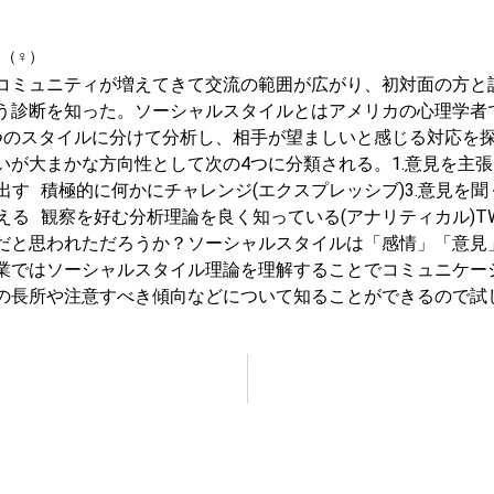
ん（♀）
コミュニティが増えてきて交流の範囲が広がり、初対面の方と
う診断を知った。ソーシャルスタイルとはアメリカの心理学者
つのスタイルに分けて分析し、相手が望ましいと感じる対応を
いが大まかな方向性として次の4つに分類される。1.意見を主張
を出す 積極的に何かにチャレンジ(エクスプレッシブ)3.意見を聞
抑える 観察を好む分析理論を良く知っている(アナリティカル)
だと思われただろうか？ソーシャルスタイルは「感情」「意見
業ではソーシャルスタイル理論を理解することでコミュニケー
の長所や注意すべき傾向などについて知ることができるので試