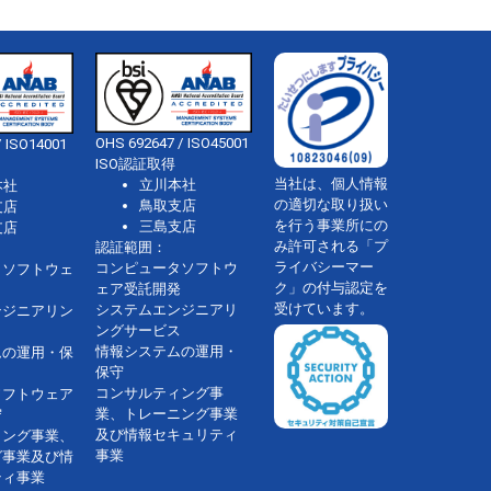
OHS 692647 / ISO45001
 ISO14001
ISO認証取得
当社は、個人情報
立川本社
本社
の適切な取り扱い
鳥取支店
支店
を行う事業所にの
三島支店
支店
み許可される「プ
認証範囲：
ライバシーマー
コンピュータソフトウ
タソフトウェ
ク」の付与認定を
ェア受託開発
受けています。
システムエンジニアリ
ンジニアリン
ングサービス
情報システムの運用・
ムの運用・保
保守
コンサルティング事
ソフトウェア
業、トレーニング事業
守
及び情報セキュリティ
ィング事業、
事業
グ事業及び情
ティ事業