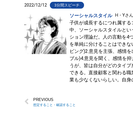
2022/12/12
3分間スピーチ
ソーシャルスタイル
H・Yさ
子供が成長するにつれ属する
中、ソーシャルスタイルとい
ション理論だ。人の言動を4
を単純に分けることはできな
ビング)2.意見を主張、感情
ブル)4.意見を聞く、感情を
うが、皆は自分がどのタイプ
できる。直接顧客と関わる職
業も少なくないらしい。自身
PREVIOUS
想定すること・確認すること