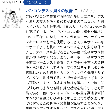
2023/11/13
3分間スピーチ
パソコンデスク周りの改善
Y・Yさん(♂)
普段パソコンで作業する時間が多い人にこそ、デス
ク周りの改善を考える必要があるのではないかと思
っている。私も仕事柄、1日の大半をパソコンの作業
に充てている。そこでパソコンの周辺機器や環境に
ついて私なりに整えてみた。例えばキーボードはテ
ンキーレスのものを使用することでフルサイズのキ
ーボードよりも机の上のスペースをより多く確保で
きる。スペースを広げることで事務作業やマウス操
作がやりやすくなる。また、キーボードやマウスの
手前にパームレストを置くことで手や手首への負担
を和らげることもできる。マウスはサイドボタンを
搭載したものを選択することでよく使う機能をサイ
ドボタンに割り当てることで作業効率を上げること
も可能だ。また、有線より無線を選ぶことで線に引
っ張られるような地味に嫌な感覚を無くすことも可
能である。他にもディスプレイの位置を高過ぎず低
すぎない目線よりやや下にすることで姿勢をまっす
ぐに保てるため身体への負担を減らすことができ、
集中力もアップするそうだ。デスク回りに物が増え