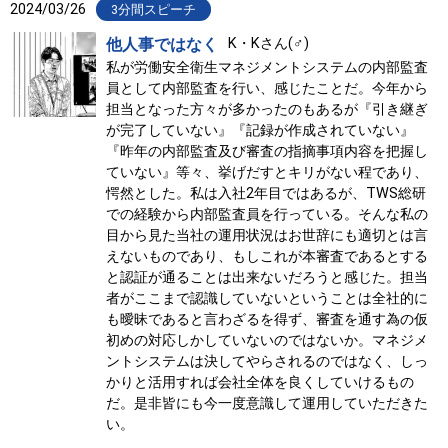
2024/03/26
3分間スピーチ
他人事ではなく
K・Kさん(♂)
私が労働安全衛生マネジメントシステムの内部監査
員として内部監査を行い、感じたことだ。今年から
担当となった方々が多かったのもあるが『引き継ぎ
が完了していない』『記録が作成されていない』
『昨年の内部監査及び審査の指摘事項内容を把握し
ていない』等々、挙げだすとキリがない程であり、
愕然とした。私は入社2年目ではあるが、TWS総研
での経験から内部監査員を行っている。そんな私の
目から見た当社の運用状況はお世辞にも適切とは言
えないものであり、もしこれが本審査であるとする
と認証が通ることは出来ないだろうと感じた。担当
者がここまで認識していないということは全社的に
も曖昧であると言わざるを得ず、審査を通す為の仮
初めの対応しかしていないのではないか。マネジメ
ントシステムは決してやらされるのではなく、しっ
かりと活用すれば会社全体を良くしていけるもの
だ。是非皆にも今一度意識して運用していただきた
い。