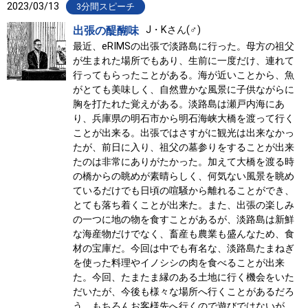
2023/03/13
3分間スピーチ
出張の醍醐味
J・Kさん(♂)
最近、eRIMSの出張で淡路島に行った。母方の祖父
が生まれた場所でもあり、生前に一度だけ、連れて
行ってもらったことがある。海が近いことから、魚
がとても美味しく、自然豊かな風景に子供ながらに
胸を打たれた覚えがある。淡路島は瀬戸内海にあ
り、兵庫県の明石市から明石海峡大橋を渡って行く
ことが出来る。出張ではさすがに観光は出来なかっ
たが、前日に入り、祖父の墓参りをすることが出来
たのは非常にありがたかった。加えて大橋を渡る時
の橋からの眺めが素晴らしく、何気ない風景を眺め
ているだけでも日頃の喧騒から離れることができ、
とても落ち着くことが出来た。また、出張の楽しみ
の一つに地の物を食すことがあるが、淡路島は新鮮
な海産物だけでなく、畜産も農業も盛んなため、食
材の宝庫だ。今回は中でも有名な、淡路島たまねぎ
を使った料理やイノシシの肉を食べることが出来
た。今回、たまたま縁のある土地に行く機会をいた
だいたが、今後も様々な場所へ行くことがあるだろ
う。もちろんお客様先へ行くので遊びではないが、