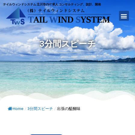
テイルウィンドシステム 立川市のIT求人 コンサルティング、設計、開発
3分間スピーチ
Home
/
3分間スピーチ
/
出張の醍醐味