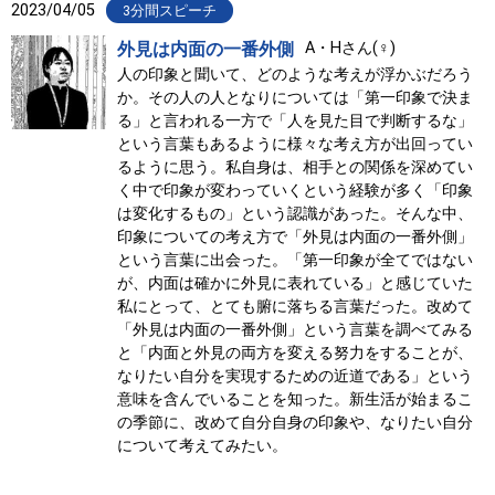
2023/04/05
3分間スピーチ
外見は内面の一番外側
A・Hさん(♀)
人の印象と聞いて、どのような考えが浮かぶだろう
か。その人の人となりについては「第一印象で決ま
る」と言われる一方で「人を見た目で判断するな」
という言葉もあるように様々な考え方が出回ってい
るように思う。私自身は、相手との関係を深めてい
く中で印象が変わっていくという経験が多く「印象
は変化するもの」という認識があった。そんな中、
印象についての考え方で「外見は内面の一番外側」
という言葉に出会った。「第一印象が全てではない
が、内面は確かに外見に表れている」と感じていた
私にとって、とても腑に落ちる言葉だった。改めて
「外見は内面の一番外側」という言葉を調べてみる
と「内面と外見の両方を変える努力をすることが、
なりたい自分を実現するための近道である」という
意味を含んでいることを知った。新生活が始まるこ
の季節に、改めて自分自身の印象や、なりたい自分
について考えてみたい。