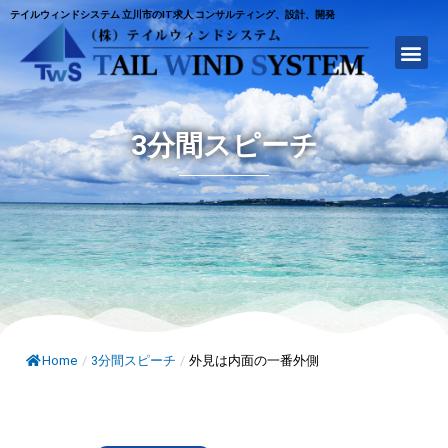
テイルウィンドシステム 立川市のIT求人 コンサルティング、設計、開発
3分間スピーチ
Home
/
3分間スピーチ
/
外見は内面の一番外側