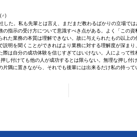
(♂)
入社した。私も先輩とは言え、まだまだ教わるばかりの立場で
務の指示の受け方について意識すべき点がある。よく「この資
られた業務の本質は理解できない。故に与えられたもの以上の
で説明を聞くことができればより業務に対する理解度が深まり
た際は自分の成功体験を信じすぎてはいけない。人によって性
人に押し付けても他の人が成功するとは限らない。無理な押し付
の片隅に置きながら、それでも後輩には出来るだけ私の持って