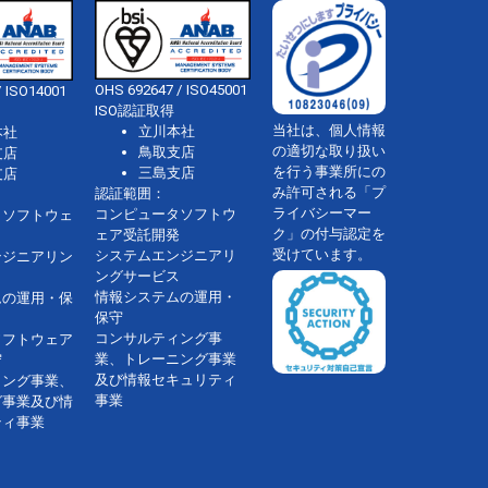
OHS 692647 / ISO45001
 ISO14001
ISO認証取得
当社は、個人情報
立川本社
本社
の適切な取り扱い
鳥取支店
支店
を行う事業所にの
三島支店
支店
み許可される「プ
認証範囲：
ライバシーマー
コンピュータソフトウ
タソフトウェ
ク」の付与認定を
ェア受託開発
受けています。
システムエンジニアリ
ンジニアリン
ングサービス
情報システムの運用・
ムの運用・保
保守
コンサルティング事
ソフトウェア
業、トレーニング事業
守
及び情報セキュリティ
ィング事業、
事業
グ事業及び情
ティ事業