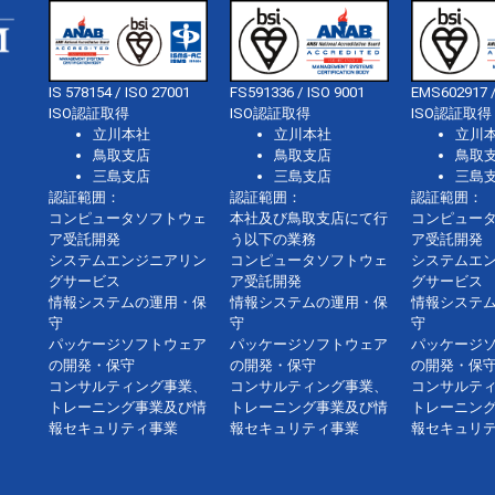
IS 578154 / ISO 27001
FS591336 / ISO 9001
EMS602917 /
ISO認証取得
ISO認証取得
ISO認証取得
立川本社
立川本社
立川
鳥取支店
鳥取支店
鳥取
三島支店
三島支店
三島
認証範囲：
認証範囲：
認証範囲：
コンピュータソフトウェ
本社及び鳥取支店にて行
コンピュー
ア受託開発
う以下の業務
ア受託開発
システムエンジニアリン
コンピュータソフトウェ
システムエ
グサービス
ア受託開発
グサービス
情報システムの運用・保
情報システムの運用・保
情報システ
守
守
守
パッケージソフトウェア
パッケージソフトウェア
パッケージ
の開発・保守
の開発・保守
の開発・保
コンサルティング事業、
コンサルティング事業、
コンサルテ
トレーニング事業及び情
トレーニング事業及び情
トレーニン
報セキュリティ事業
報セキュリティ事業
報セキュリ