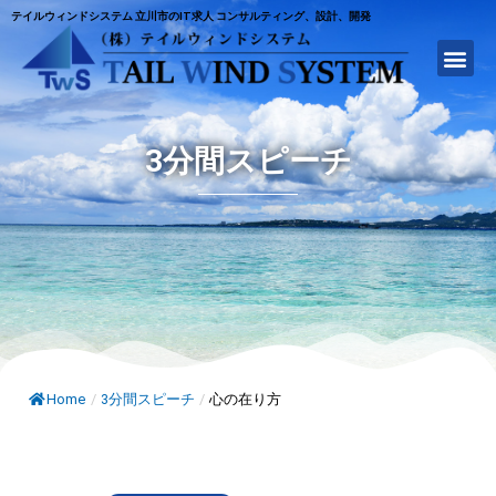
テイルウィンドシステム 立川市のIT求人 コンサルティング、設計、開発
3分間スピーチ
Home
/
3分間スピーチ
/
心の在り方