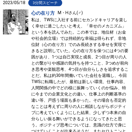
2023/05/18
3分間スピーチ
心の在り方
M・Hさん(♂)
私は、TWSに入社する前にセカンドキャリアを楽し
く幸せに過ごしたいと考え、「幸せのメカニズム」
という本を読んでみた。この本では、地位材（お金
や社会的立場）では持続的な幸福は得られず、非地
位財（心の在り方）でのみ長続きする幸せを実現で
きると説明していた。心の在り方を保つには4つの要
因があり、1つは自己実現と成長、2つ目が周りの人
との繋がりや感謝の気持ちを持つこと、3つめが前向
き思考や楽観思考、4つ目が自分らしさを追求するこ
とだ。私は約30年間働いていた会社を退職し、今回
TWSに転職したが、最初は新しい環境、仕事内容、
人間関係の中でどの様に振舞っていくのか悩み、特
に今までの企業文化との違い、仕事上の判断基準の
違い等、戸惑う場面も多かった。その場合も否定的
なことは考えずに周りの人に相談しながらポジティ
ブに考えていくようにした結果、少しずつ本来の自
分らしい振る舞いができるようになってきたと思
う。ポジティブ思考については、意識の仕方で身に
つけていくことが出来るそうだ。またセロトニンと