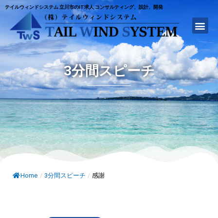
テイルウィンドシステム 立川市のIT求人 コンサルティング、設計、開発
3分間スピーチ
Home
/
3分間スピーチ
/
感謝