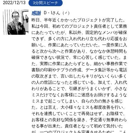
2022/12/13
3分間スピーチ
感謝
D・Iさん（♂）
昨日、半年近くかかったプロジェクトが完了した。
私は今回、初めてのプロジェクト責任者として業務
にあたっていたが、私以外、固定的なメンバが確保
できず、多くの方に入れ代わり立ち代わり応援をお
願いし、作業にあたっていただいた。一度作業に入
ると次から次へと作業があり、なかなか休憩時間も
確保できない状況で、常に心苦しく感じていた。ま
た、実際に作業にあたらずとも、細かい事務作業で
書類の印刷やテプラの作成、データ集計等から電話
の取次ぎまで、言い出したらキリがないくらい多く
の人の世話になったと感じている。加えて、入れ代
わりがあることで、引継ぎがうまくいかず、小さな
ミスだけでなくお客様にご迷惑をお掛けするような
ミスまで起こってしまい、自らの力の無さを感じ
た。とは言え、大小様々なミスも都度改善を行い、
それを連携していくことで再発はせず、お陰様で、
お客様との良好な関係を築き、予定通り無事終わら
せる事が出来た。責任者となって初めて気付いた
が、一つのプロジェクトを完遂させるために、こん