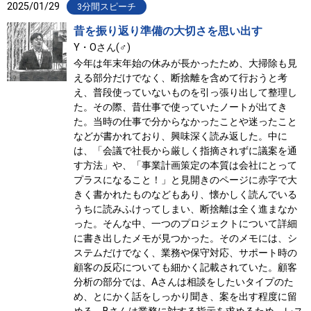
2025/01/29
3分間スピーチ
昔を振り返り準備の大切さを思い出す
Y・Oさん(♂)
今年は年末年始の休みが長かったため、大掃除も見
える部分だけでなく、断捨離を含めて行おうと考
え、普段使っていないものを引っ張り出して整理し
た。その際、昔仕事で使っていたノートが出てき
た。当時の仕事で分からなかったことや迷ったこと
などが書かれており、興味深く読み返した。中に
は、「会議で社長から厳しく指摘されずに議案を通
す方法」や、「事業計画策定の本質は会社にとって
プラスになること！」と見開きのページに赤字で大
きく書かれたものなどもあり、懐かしく読んでいる
うちに読みふけってしまい、断捨離は全く進まなか
った。そんな中、一つのプロジェクトについて詳細
に書き出したメモが見つかった。そのメモには、シ
ステムだけでなく、業務や保守対応、サポート時の
顧客の反応についても細かく記載されていた。顧客
分析の部分では、Aさんは相談をしたいタイプのた
め、とにかく話をしっかり聞き、案を出す程度に留