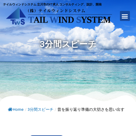
テイルウィンドシステム 立川市のIT求人 コンサルティング、設計、開発
3分間スピーチ
Home
/
3分間スピーチ
/
昔を振り返り準備の大切さを思い出す