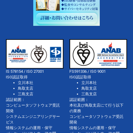
IS 578154 / ISO 27001
FS591336 / ISO 9001
ISO認証取得
ISO認証取得
立川本社
立川本社
鳥取支店
鳥取支店
三島支店
三島支店
認証範囲：
認証範囲：
コンピュータソフトウェア受託
本社及び鳥取支店にて行う以下
開発
の業務
システムエンジニアリングサー
コンピュータソフトウェア受託
ビス
開発
情報システムの運用・保守
情報システムの運用・保守