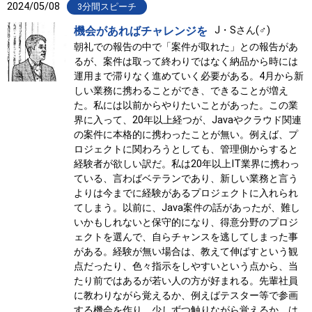
2024/05/08
3分間スピーチ
機会があればチャレンジを
J・Sさん(♂)
朝礼での報告の中で「案件が取れた」との報告があ
るが、案件は取って終わりではなく納品から時には
運用まで滞りなく進めていく必要がある。4月から新
しい業務に携わることができ、できることが増え
た。私には以前からやりたいことがあった。この業
界に入って、20年以上経つが、Javaやクラウド関連
の案件に本格的に携わったことが無い。例えば、プ
ロジェクトに関わろうとしても、管理側からすると
経験者が欲しい訳だ。私は20年以上IT業界に携わっ
ている、言わばベテランであり、新しい業務と言う
よりは今までに経験があるプロジェクトに入れられ
てしまう。以前に、Java案件の話があったが、難し
いかもしれないと保守的になり、得意分野のプロジ
ェクトを選んで、自らチャンスを逃してしまった事
がある。経験が無い場合は、教えて伸ばすという観
点だったり、色々指示をしやすいという点から、当
たり前ではあるが若い人の方が好まれる。先輩社員
に教わりながら覚えるか、例えばテスター等で参画
する機会を作り、少しずつ触りながら覚えるか、は