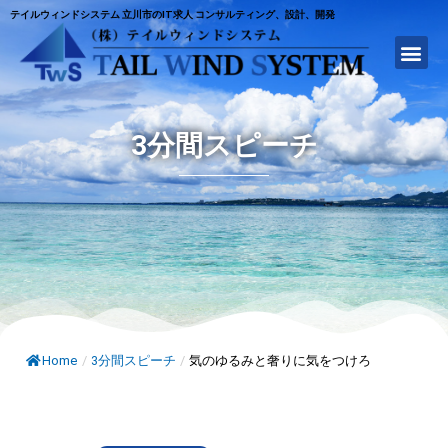
テイルウィンドシステム 立川市のIT求人 コンサルティング、設計、開発
3分間スピーチ
Home
/
3分間スピーチ
/
気のゆるみと奢りに気をつけろ