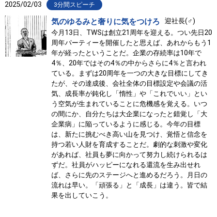
2025/02/03
3分間スピーチ
気のゆるみと奢りに気をつけろ
迎社長(♂)
今月13日、TWSは創立21周年を迎える。つい先日20
周年パーティーを開催したと思えば、あれからもう1
年が経ったということだ。企業の存続率は10年で
4％、20年ではその4％の中からさらに4％と言われ
ている。まずは20周年を一つの大きな目標にしてき
たが、その達成後、会社全体の目標設定や会議の活
気、成長率が鈍化し「惰性」や「これでいい」とい
う空気が生まれていることに危機感を覚える。いつ
の間にか、自分たちは大企業になったと錯覚し「大
企業病」に陥っているように感じる。今年の目標
は、新たに挑むべき高い山を見つけ、覚悟と信念を
持つ若い人財を育成することだ。劇的な刺激や変化
があれば、社員も夢に向かって努力し続けられるは
ずだ。社員がハッピーになれる還流を生み出せれ
ば、さらに先のステージへと進めるだろう。月日の
流れは早い。「頑張る」と「成長」は違う。皆で結
果を出していこう。