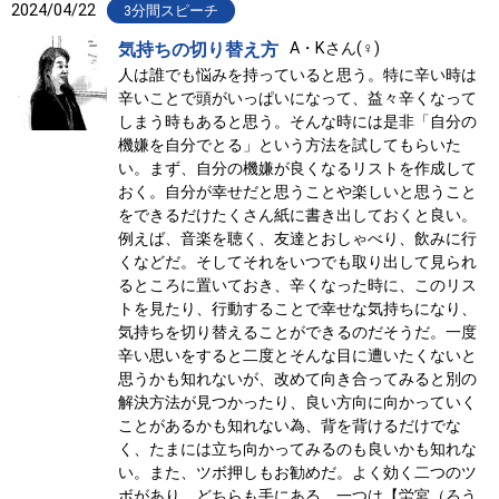
2024/04/22
3分間スピーチ
気持ちの切り替え方
A・Kさん(♀)
人は誰でも悩みを持っていると思う。特に辛い時は
辛いことで頭がいっぱいになって、益々辛くなって
しまう時もあると思う。そんな時には是非「自分の
機嫌を自分でとる」という方法を試してもらいた
い。まず、自分の機嫌が良くなるリストを作成して
おく。自分が幸せだと思うことや楽しいと思うこと
をできるだけたくさん紙に書き出しておくと良い。
例えば、音楽を聴く、友達とおしゃべり、飲みに行
くなどだ。そしてそれをいつでも取り出して見られ
るところに置いておき、辛くなった時に、このリス
トを見たり、行動することで幸せな気持ちになり、
気持ちを切り替えることができるのだそうだ。一度
辛い思いをすると二度とそんな目に遭いたくないと
思うかも知れないが、改めて向き合ってみると別の
解決方法が見つかったり、良い方向に向かっていく
ことがあるかも知れない為、背を背けるだけでな
く、たまには立ち向かってみるのも良いかも知れな
い。また、ツボ押しもお勧めだ。よく効く二つのツ
ボがあり、どちらも手にある。一つは【労宮（ろう