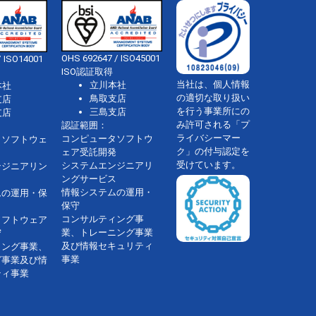
OHS 692647 / ISO45001
 ISO14001
ISO認証取得
当社は、個人情報
立川本社
本社
の適切な取り扱い
鳥取支店
支店
を行う事業所にの
三島支店
支店
み許可される「プ
認証範囲：
ライバシーマー
コンピュータソフトウ
タソフトウェ
ク」の付与認定を
ェア受託開発
受けています。
システムエンジニアリ
ンジニアリン
ングサービス
情報システムの運用・
ムの運用・保
保守
コンサルティング事
ソフトウェア
業、トレーニング事業
守
及び情報セキュリティ
ィング事業、
事業
グ事業及び情
ティ事業