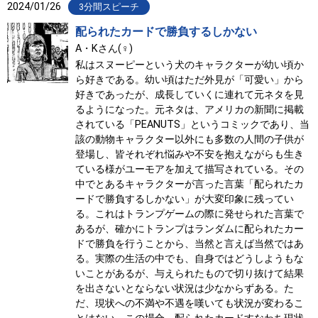
2024/01/26
3分間スピーチ
配られたカードで勝負するしかない
A・Kさん(♀)
私はスヌーピーという犬のキャラクターが幼い頃か
ら好きである。幼い頃はただ外見が「可愛い」から
好きであったが、成長していくに連れて元ネタを見
るようになった。元ネタは、アメリカの新聞に掲載
されている「PEANUTS」というコミックであり、当
該の動物キャラクター以外にも多数の人間の子供が
登場し、皆それぞれ悩みや不安を抱えながらも生き
ている様がユーモアを加えて描写されている。その
中でとあるキャラクターが言った言葉「配られたカ
ードで勝負するしかない」が大変印象に残ってい
る。これはトランプゲームの際に発せられた言葉で
あるが、確かにトランプはランダムに配られたカー
ドで勝負を行うことから、当然と言えば当然ではあ
る。実際の生活の中でも、自身ではどうしようもな
いことがあるが、与えられたもので切り抜けて結果
を出さないとならない状況は少なからずある。た
だ、現状への不満や不遇を嘆いても状況が変わるこ