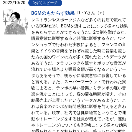
2022/10/20
3分間スピーチ
BGMのもたらす効果
R・Yさん（♂）
レストランやスポーツジムなど多くのお店で流れて
いるBGMだが、BGMを流すことによって様々な効果
をもたらすことができるそうだ。2つ例を挙げると、
購買意欲に影響する点と時間に影響する点だ。ワイ
ンショップで行われた実験によると、フランスの音
楽とドイツの音楽をそれぞれ流した時に音楽を流し
た方の国のワインの方が多く売れたというデータが
あるそうだ。クラッシックを流すとポップな音楽が
流れている場合より購買金額が高くなるというデー
タもあるそうで、明らかに購買意欲に影響している
と言える。また、スーパーマーケットで行われた実
験によると、テンポの早い音楽よりテンポの遅い音
楽を流すことによって、客の滞在時間が増え、その
結果売上が上昇したというデータがあるようだ。こ
れは音楽のテンポが時間感覚に影響を与えると言わ
れている。現在、社内では健康経営ということで運
動やトレーニングをする社員が増えているが、運動
やトレーニングについてもBGMによって様々な効果
が得られることが知られている。筋トレなどで疲れ