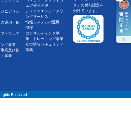
タソフトウェ
ク」の付与認定を
ェア受託開発
受けています。
システムエンジニアリ
ンジニアリン
ングサービス
情報システムの運用・
ムの運用・保
保守
コンサルティング事
ソフトウェア
業、トレーニング事業
守
及び情報セキュリティ
ィング事業、
事業
グ事業及び情
ティ事業
s Reserved.