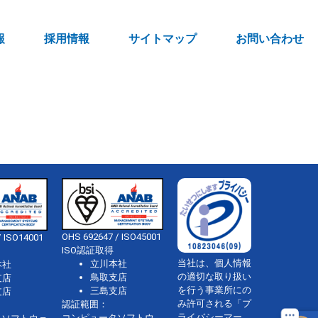
報
採用情報
サイトマップ
お問い合わせ
OHS 692647 / ISO45001
 ISO14001
ISO認証取得
当社は、個人情報
立川本社
本社
の適切な取り扱い
鳥取支店
支店
を行う事業所にの
三島支店
支店
み許可される「プ
認証範囲：
ライバシーマー
コンピュータソフトウ