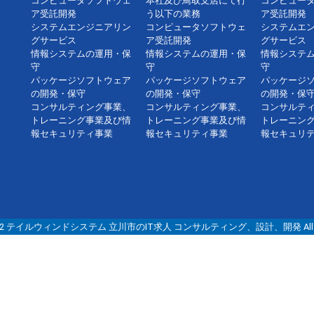
コンピュータソフトウェ
本社及び鳥取支店にて行
コンピュー
ア受託開発
う以下の業務
ア受託開発
システムエンジニアリン
コンピュータソフトウェ
システムエ
グサービス
ア受託開発
グサービス
情報システムの運用・保
情報システムの運用・保
情報システ
守
守
守
パッケージソフトウェア
パッケージソフトウェア
パッケージ
の開発・保守
の開発・保守
の開発・保
コンサルティング事業、
コンサルティング事業、
コンサルテ
トレーニング事業及び情
トレーニング事業及び情
トレーニン
報セキュリティ事業
報セキュリティ事業
報セキュリ
© 2022 テイルウィンドシステム 立川市のIT求人 コンサルティング、設計、開発 All right