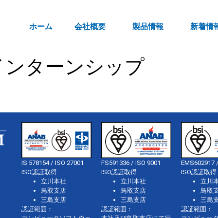
ホーム
会社概要
製品情報
新着情
インターンシップ
IS 578154 / ISO 27001
FS591336 / ISO 9001
EMS602917 /
ISO認証取得
ISO認証取得
ISO認証取得
立川本社
立川本社
立川
鳥取支店
鳥取支店
鳥取
三島支店
三島支店
三島
認証範囲：
認証範囲：
認証範囲：