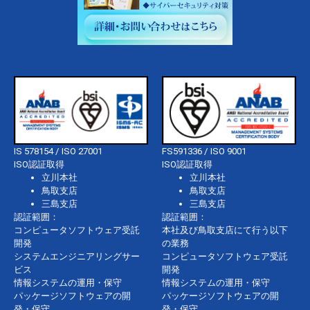
IS 578154 / ISO 27001
FS591336 / ISO 9001
ISO認証取得
ISO認証取得
立川本社
立川本社
鳥取支店
鳥取支店
三島支店
三島支店
認証範囲：
認証範囲：
コンピュータソフトウェア受託
本社及び鳥取支店にて行う以下
開発
の業務
システムエンジニアリングサー
コンピュータソフトウェア受託
ビス
開発
情報システムの運用・保守
情報システムの運用・保守
パッケージソフトウェアの開
パッケージソフトウェアの開
発・保守
発・保守