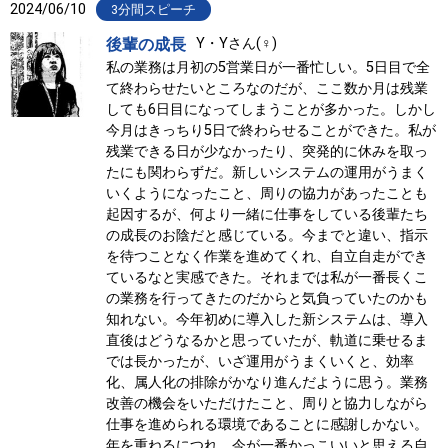
2024/06/10
3分間スピーチ
後輩の成長
Y・Yさん(♀)
私の業務は月初の5営業日が一番忙しい。5日目で全
て終わらせたいところなのだが、ここ数か月は残業
しても6日目になってしまうことが多かった。しかし
今月はきっちり5日で終わらせることができた。私が
残業できる日が少なかったり、突発的に休みを取っ
たにも関わらずだ。新しいシステムの運用がうまく
いくようになったこと、周りの協力があったことも
起因するが、何より一緒に仕事をしている後輩たち
の成長のお陰だと感じている。今までと違い、指示
を待つことなく作業を進めてくれ、自立自走ができ
ているなと実感できた。それまでは私が一番長くこ
の業務を行ってきたのだからと気負っていたのかも
知れない。今年初めに導入した新システムは、導入
直後はどうなるかと思っていたが、軌道に乗せるま
では長かったが、いざ運用がうまくいくと、効率
化、属人化の排除がかなり進んだように思う。業務
改善の機会をいただけたこと、周りと協力しながら
仕事を進められる環境であることに感謝しかない。
年を重ねるにつれ、今が一番かっこいいと思える自