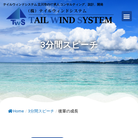
テイルウィンドシステム 立川市のIT求人 コンサルティング、設計、開発
3分間スピーチ
Home
/
3分間スピーチ
/
後輩の成長