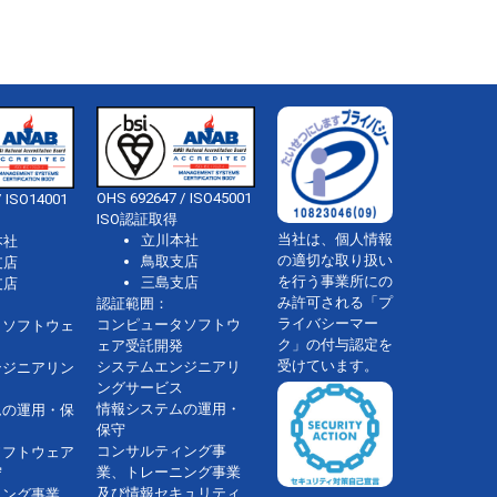
OHS 692647 / ISO45001
 ISO14001
ISO認証取得
当社は、個人情報
立川本社
本社
の適切な取り扱い
鳥取支店
支店
を行う事業所にの
三島支店
支店
み許可される「プ
認証範囲：
ライバシーマー
コンピュータソフトウ
タソフトウェ
ク」の付与認定を
ェア受託開発
受けています。
システムエンジニアリ
ンジニアリン
ングサービス
情報システムの運用・
ムの運用・保
保守
コンサルティング事
ソフトウェア
業、トレーニング事業
守
及び情報セキュリティ
ィング事業、