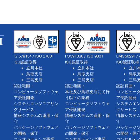
IS 578154 / ISO 27001
FS591336 / ISO 9001
EMS602917 /
ISO認証取得
ISO認証取得
ISO認証取得
立川本社
立川本社
立川
鳥取支店
鳥取支店
鳥取
三島支店
三島支店
三島
認証範囲：
認証範囲：
認証範囲：
コンピュータソフトウェ
本社及び鳥取支店にて行
コンピュー
ア受託開発
う以下の業務
ア受託開発
システムエンジニアリン
コンピュータソフトウェ
システムエ
グサービス
ア受託開発
グサービス
情報システムの運用・保
情報システムの運用・保
情報システ
守
守
守
パッケージソフトウェア
パッケージソフトウェア
パッケージ
の開発・保守
の開発・保守
の開発・保
コンサルティング事業、
コンサルティング事業、
コンサルテ