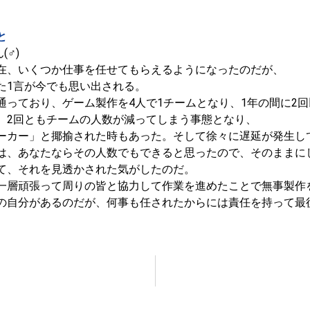
と
(♂)
在、いくつか仕事を任せてもらえるようになったのだが、
た1言が今でも思い出される。
通っており、ゲーム製作を4人で1チームとなり、1年の間に2
、2回ともチームの人数が減ってしまう事態となり、
ーカー」と揶揄された時もあった。そして徐々に遅延が発生し
は、あなたならその人数でもできると思ったので、そのままに
て、それを見透かされた気がしたのだ。
一層頑張って周りの皆と協力して作業を進めたことで無事製作
の自分があるのだが、何事も任されたからには責任を持って最