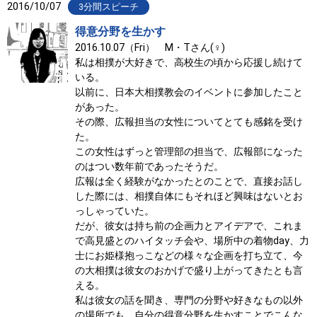
2016/10/07
3分間スピーチ
得意分野を生かす
2016.10.07（Fri） M・Tさん(♀)
私は相撲が大好きで、高校生の頃から応援し続けて
いる。
以前に、日本大相撲教会のイベントに参加したこと
があった。
その際、広報担当の女性についてとても感銘を受け
た。
この女性はずっと管理部の担当で、広報部になった
のはつい数年前であったそうだ。
広報は全く経験がなかったとのことで、直接お話し
した際には、相撲自体にもそれほど興味はないとお
っしゃっていた。
だが、彼女は持ち前の企画力とアイデアで、これま
で高見盛とのハイタッチ会や、場所中の着物day、力
士にお姫様抱っこなどの様々な企画を打ち立て、今
の大相撲は彼女のおかげで盛り上がってきたとも言
える。
私は彼女の話を聞き、専門の分野や好きなもの以外
の場所でも、自分の得意分野を生かすことでこんな