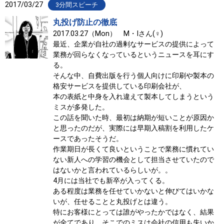
2017/03/27
3分間スピーチ
丸投げ防止の徹底
2017.03.27（Mon） M・Iさん(♀)
最近、企業が自社の過剰なサービスの提供によって
業務が回らなくなっているというニュースを耳にす
る。
そんな中、自費出版を行う個人向けに印刷や製本の
格安サービスを提供している印刷会社が、
本の表紙と中身を入れ違えて製本してしまうという
ミスが多発した。
この話を聞いた時、最初は納期が短いことが原因か
と思ったのだが、実際には早期入稿割を利用したケ
ースであったそうだ。
作業期日が長くて良いということで業務に慣れてい
ない新人への学習の機会として担当させていたので
はないかと言われているらしいが。。
4月には当社でも新卒が入ってくる。
ある程度は業務を任せていかないと伸びてはいかな
いが、任せることと丸投げとは違う。
特にお客様にとっては誰がやったかではなく、結果
が全てであり、そこでのミスは会社の信用も失いか