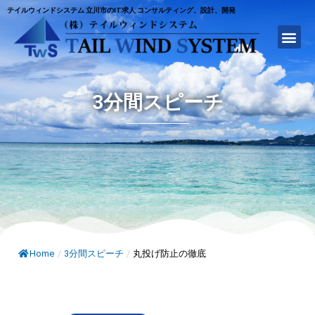
テイルウィンドシステム 立川市のIT求人 コンサルティング、設計、開発
3分間スピーチ
Home
/
3分間スピーチ
/
丸投げ防止の徹底