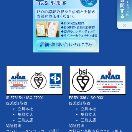
IS 578154 / ISO 27001
FS591336 / ISO 9001
ISO認証取得
ISO認証取得
立川本社
立川本社
鳥取支店
鳥取支店
三島支店
三島支店
認証範囲：
認証範囲：
コンピュータソフトウェア受託
本社及び鳥取支店にて行う以下