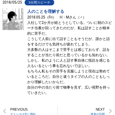
2018/05/25
3分間スピーチ
人のことを理解する
2018.05.25（Fri） H・Mさん（♂）
入社して2か月が経とうとしている。ついに朝のスピ
ーチ当番が回ってきたのだが、私は話すことが根本
的に苦手だ。
こうして人前に出て話すこともそうだが、誰かと話
をするだけでも気持ちが疲れてしまう。
大多数の人はそこまで苦手とは感じておらず、話を
することが当たり前だと思っているかも知れない。
しかし、私のように人と話す事自体に抵抗を感じる
人もいるという事を忘れないでほしい。
もちろん私もその苦手を克服しようと現在は努めて
いるところだ。自分と違うタイプの人のこともしっ
かり理解したいからだ。
自分の中の当たり前で物事を見ず、広い視野を持っ
ていきたい。
PREVIOUS
NEXT
チャンスは先に掴め
将来の目標