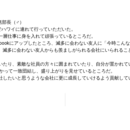
A統括部長（♂）
行でハワイに連れて行っていただいた。
一層仕事に身を入れて頑張っているところだ。
ebookにアップしたところ、滅多に会わない友人に「今時こ
ら、滅多に会わない友人からも羨ましがられる会社にいられるこ
いたり、素敵な社員の方々に囲まれていたり、自分が置かれて
向かって一致団結し、盛り上がりを見せているところだ。
社したいと思うような会社に更に成長していけるよう貢献して