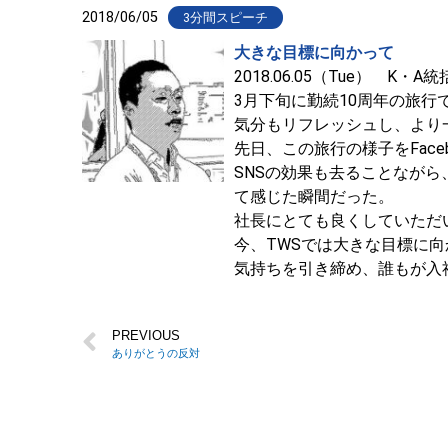
2018/06/05
3分間スピーチ
大きな目標に向かって
2018.06.05（Tue） K・
3月下旬に勤続10周年の旅
気分もリフレッシュし、より
先日、この旅行の様子をFac
SNSの効果も去ることなが
て感じた瞬間だった。
社長にとても良くしていただ
今、TWSでは大きな目標に
気持ちを引き締め、誰もが入
PREVIOUS
ありがとうの反対