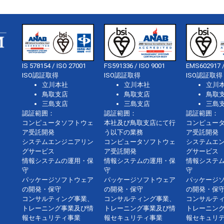
IS 578154 / ISO 27001
FS591336 / ISO 9001
EMS602917 /
ISO認証取得
ISO認証取得
ISO認証取得
立川本社
立川本社
立川
鳥取支店
鳥取支店
鳥取
三島支店
三島支店
三島
認証範囲：
認証範囲：
認証範囲：
コンピュータソフトウェ
本社及び鳥取支店にて行
コンピュー
ア受託開発
う以下の業務
ア受託開発
システムエンジニアリン
コンピュータソフトウェ
システムエ
グサービス
ア受託開発
グサービス
情報システムの運用・保
情報システムの運用・保
情報システ
守
守
守
パッケージソフトウェア
パッケージソフトウェア
パッケージ
の開発・保守
の開発・保守
の開発・保
コンサルティング事業、
コンサルティング事業、
コンサルテ
トレーニング事業及び情
トレーニング事業及び情
トレーニン
報セキュリティ事業
報セキュリティ事業
報セキュリ