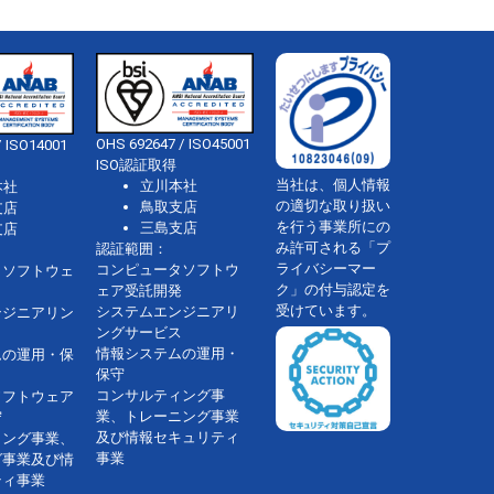
OHS 692647 / ISO45001
 ISO14001
ISO認証取得
当社は、個人情報
立川本社
本社
の適切な取り扱い
鳥取支店
支店
を行う事業所にの
三島支店
支店
み許可される「プ
認証範囲：
ライバシーマー
コンピュータソフトウ
タソフトウェ
ク」の付与認定を
ェア受託開発
受けています。
システムエンジニアリ
ンジニアリン
ングサービス
情報システムの運用・
ムの運用・保
保守
コンサルティング事
ソフトウェア
業、トレーニング事業
守
及び情報セキュリティ
ィング事業、
事業
グ事業及び情
ティ事業