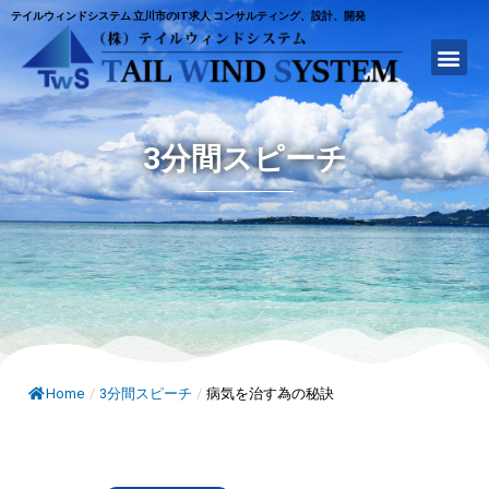
テイルウィンドシステム 立川市のIT求人 コンサルティング、設計、開発
3分間スピーチ
Home
/
3分間スピーチ
/
病気を治す為の秘訣