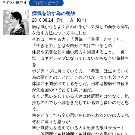
2018/08/24
3分間スピーチ
病気を治す為の秘訣
2018.08.24（Fri） A・K(♀)
病は気からとよく言われるが、気持ちの面から病気
を治す方法について耳にした。
それは「生きる力」「勇気」「希望」だそうだ。
「生きる力」とは今自分に欠けているもの、
休息や栄養などを補い気力を回復すること。「勇
気」はネガティブになってしまいがちな辛い気持ち
を
ポジティブに持っていく力。「希望」は生きていく
為の夢だとのことだ。このどれか一つでも欠けると
体調に不調が出てくるそうだ。日本は鬱病や自殺者
が先進国の中でとても高い国だ。
今辛い思いをしている人達は体調面だけでなく、気
持ちの面でも不調をきたしている方も多いのだと思
う。
何をどうしたら辛い思いを止められるのかは人それ
ぞれに違うと思うが、
辛い気持ちを抱えている人を出来る限りサポート
し、体調面でも精神面でも健康になる手伝いをして