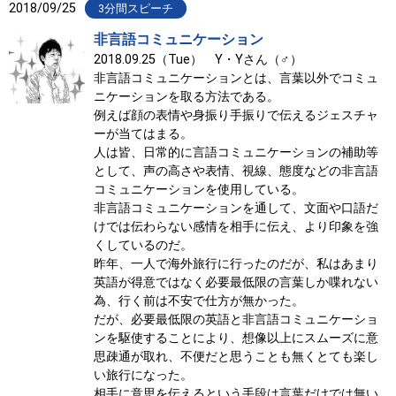
2018/09/25
3分間スピーチ
非言語コミュニケーション
2018.09.25（Tue） Y・Yさん（♂）
非言語コミュニケーションとは、言葉以外でコミュ
ニケーションを取る方法である。
例えば顔の表情や身振り手振りで伝えるジェスチャ
ーが当てはまる。
人は皆、日常的に言語コミュニケーションの補助等
として、声の高さや表情、視線、態度などの非言語
コミュニケーションを使用している。
非言語コミュニケーションを通して、文面や口語だ
けでは伝わらない感情を相手に伝え、より印象を強
くしているのだ。
昨年、一人で海外旅行に行ったのだが、私はあまり
英語が得意ではなく必要最低限の言葉しか喋れない
為、行く前は不安で仕方が無かった。
だが、必要最低限の英語と非言語コミュニケーショ
ンを駆使することにより、想像以上にスムーズに意
思疎通が取れ、不便だと思うことも無くとても楽し
い旅行になった。
相手に意思を伝えるという手段は言葉だけでは無い