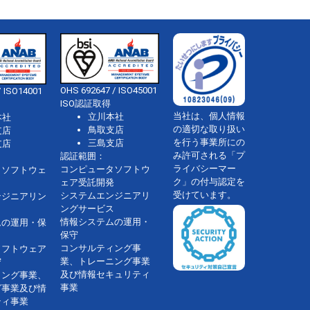
OHS 692647 / ISO45001
 ISO14001
ISO認証取得
当社は、個人情報
立川本社
本社
の適切な取り扱い
鳥取支店
支店
を行う事業所にの
三島支店
支店
み許可される「プ
認証範囲：
ライバシーマー
コンピュータソフトウ
タソフトウェ
ク」の付与認定を
ェア受託開発
受けています。
システムエンジニアリ
ンジニアリン
ングサービス
情報システムの運用・
ムの運用・保
保守
コンサルティング事
ソフトウェア
業、トレーニング事業
守
及び情報セキュリティ
ィング事業、
事業
グ事業及び情
ティ事業