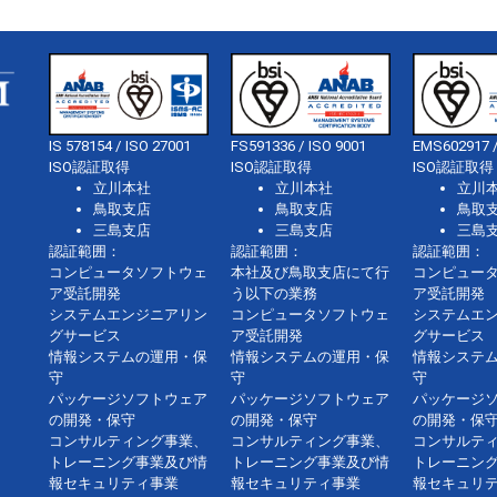
IS 578154 / ISO 27001
FS591336 / ISO 9001
EMS602917 /
ISO認証取得
ISO認証取得
ISO認証取得
立川本社
立川本社
立川
鳥取支店
鳥取支店
鳥取
三島支店
三島支店
三島
認証範囲：
認証範囲：
認証範囲：
コンピュータソフトウェ
本社及び鳥取支店にて行
コンピュー
ア受託開発
う以下の業務
ア受託開発
システムエンジニアリン
コンピュータソフトウェ
システムエ
グサービス
ア受託開発
グサービス
情報システムの運用・保
情報システムの運用・保
情報システ
守
守
守
パッケージソフトウェア
パッケージソフトウェア
パッケージ
の開発・保守
の開発・保守
の開発・保
コンサルティング事業、
コンサルティング事業、
コンサルテ
トレーニング事業及び情
トレーニング事業及び情
トレーニン
報セキュリティ事業
報セキュリティ事業
報セキュリ