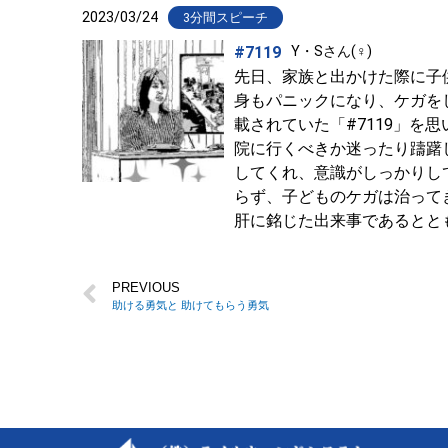
2023/03/24
3分間スピーチ
#7119
Y・Sさん(♀)
先日、家族と出かけた際に子
身もパニックになり、ケガを
載されていた「#7119」
院に行くべきか迷ったり躊躇
してくれ、意識がしっかりし
らず、子どものケガは治って
肝に銘じた出来事であるとと
PREVIOUS
助ける勇気と 助けてもらう勇気