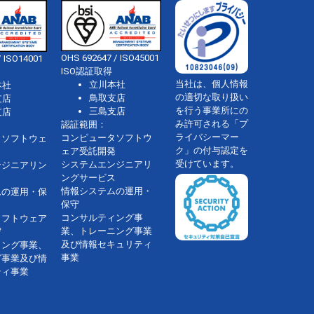
OHS 692647 / ISO45001
 ISO14001
ISO認証取得
当社は、個人情報
立川本社
本社
の適切な取り扱い
鳥取支店
支店
を行う事業所にの
三島支店
支店
み許可される「プ
認証範囲：
ライバシーマー
コンピュータソフトウ
タソフトウェ
ク」の付与認定を
ェア受託開発
受けています。
システムエンジニアリ
ンジニアリン
ングサービス
情報システムの運用・
ムの運用・保
保守
コンサルティング事
ソフトウェア
業、トレーニング事業
守
及び情報セキュリティ
ィング事業、
事業
グ事業及び情
ティ事業